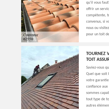
qu'il vous fau
offrir un servi
compétente, tr
convenus, si v
nous ou visite
pour un toit d
TOURNEZ V
TOIT ASSU
Saviez-vous q
Quel que soit 
votre garantie
confiance aux
sommes capabl
tout type de t
autres élément