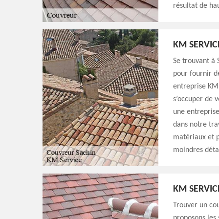
résultat de ha
KM SERVIC
Se trouvant à 
pour fournir d
entreprise KM 
s’occuper de v
une entreprise 
dans notre trav
matériaux et p
moindres détai
KM SERVIC
Trouver un cou
proposons les