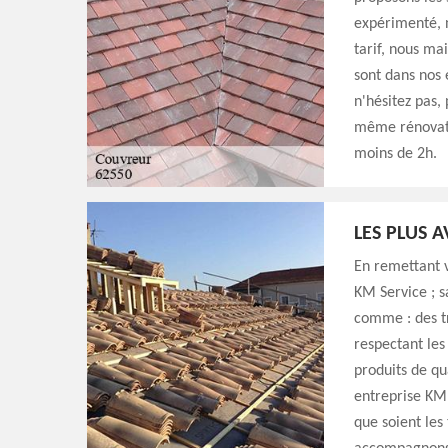
expérimenté, n
tarif, nous ma
sont dans nos 
n'hésitez pas,
même rénovati
moins de 2h.
LES PLUS 
En remettant v
KM Service ; s
comme : des tr
respectant les
produits de qu
entreprise KM S
que soient les