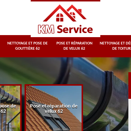
NETTOYAGE ET POSE DE
POSE ET RÉPARATION
NETTOYAGE ET D
GOUTTIÈRE 62
DE VELUX 62
DE TOITUR
Nettoyage et
pose de
Pose et réparation de
démoussage d
 62
velux 62
toiture 62