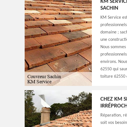
KM SERVIC
SACHIN
KM Service est
professionnels
domaine ; sach
une constructi
Nous sommes i
professionnels 
environs. Nous
62550 qui saur
toiture 62550 d
CHEZ KM S
IRRÉPROCH
Réparation, r
soit vos besoi