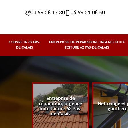
03 59 28 17 30
06 99 21 08 50
COUVREUR 62 PAS-
ENTREPRISE DE RÉPARATION, URGENCE FUITE
DE-CALAIS
TOITURE 62 PAS-DE-CALAIS
Entreprise de
62 Pas-de-
réparation, urgence
Nettoyage et 
lais
fuite toiture 62 Pas-
gouttière
de-Calais