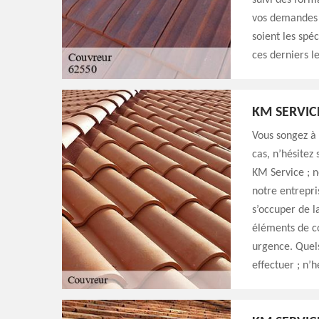
suivi des form
vos demandes e
soient les spéc
ces derniers le
KM SERVIC
Vous songez à 
cas, n’hésitez
KM Service ; n
notre entrepri
s’occuper de l
éléments de co
urgence. Quels
effectuer ; n’h