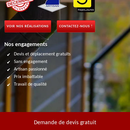
VOIR NOS RÉALISATIONS
CONTACTEZ-NOUS !
Nos engagements
Devis et déplacement gratuits
Sans engagement
Artisan passionné
Prix imbattable
Travail de qualité
Demande de devis gratuit