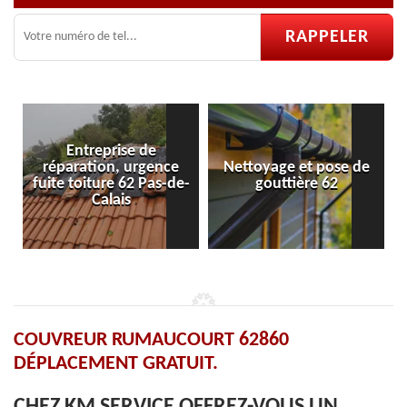
ce
Nettoyage et pose de
Pose et réparation de
de-
gouttière 62
velux 62
COUVREUR RUMAUCOURT 62860
DÉPLACEMENT GRATUIT.