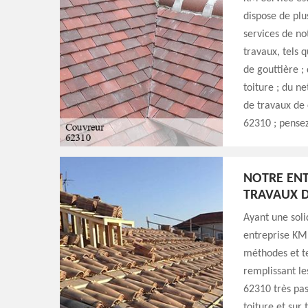
dispose de plu
services de no
travaux, tels q
de gouttière ;
toiture ; du n
de travaux de 
62310 ; pensez
NOTRE ENT
TRAVAUX D
Ayant une soli
entreprise KM 
méthodes et te
remplissant le
62310 très pas
toiture et sur