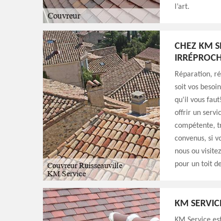
l’art.
CHEZ KM S
IRRÉPROCH
Réparation, r
soit vos besoi
qu'il vous fau
offrir un servi
compétente, tr
convenus, si v
nous ou visite
pour un toit d
KM SERVIC
KM Service est