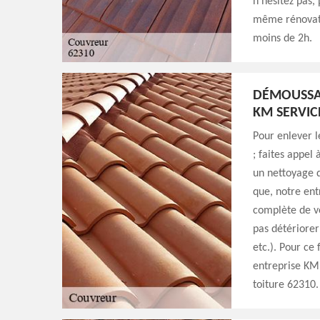
n'hésitez pas,
même rénovati
moins de 2h.
DÉMOUSSAG
KM SERVIC
Pour enlever l
; faites appel
un nettoyage d
que, notre ent
complète de vo
pas détériorer
etc.). Pour ce
entreprise KM 
toiture 62310.