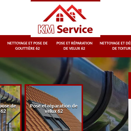
NETTOYAGE ET POSE DE
POSE ET RÉPARATION
NETTOYAGE ET D
GOUTTIÈRE 62
DE VELUX 62
DE TOITUR
Nettoyage et
pose de
Pose et réparation de
démoussage d
 62
velux 62
toiture 62