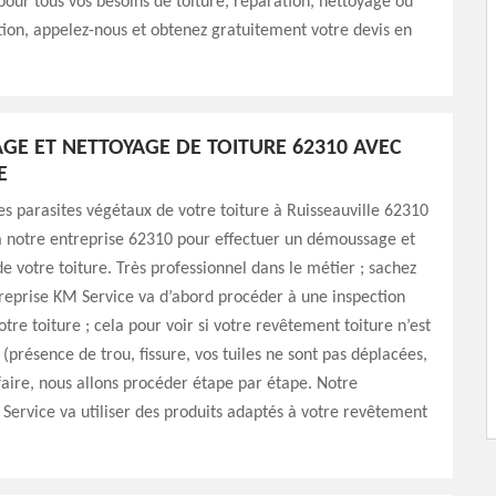
 pour tous vos besoins de toiture, réparation, nettoyage ou
on, appelez-nous et obtenez gratuitement votre devis en
E ET NETTOYAGE DE TOITURE 62310 AVEC
E
es parasites végétaux de votre toiture à Ruisseauville 62310
 à notre entreprise 62310 pour effectuer un démoussage et
e votre toiture. Très professionnel dans le métier ; sachez
reprise KM Service va d’abord procéder à une inspection
tre toiture ; cela pour voir si votre revêtement toiture n’est
 (présence de trou, fissure, vos tuiles ne sont pas déplacées,
 faire, nous allons procéder étape par étape. Notre
Service va utiliser des produits adaptés à votre revêtement