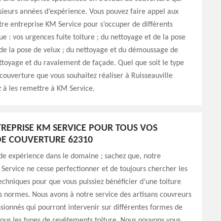
sieurs années d’expérience. Vous pouvez faire appel aux
tre entreprise KM Service pour s’occuper de différents
ue : vos urgences fuite toiture ; du nettoyage et de la pose
 de la pose de velux ; du nettoyage et du démoussage de
ettoyage et du ravalement de façade. Quel que soit le type
couverture que vous souhaitez réaliser à Ruisseauville
 à les remettre à KM Service.
REPRISE KM SERVICE POUR TOUS VOS
E COUVERTURE 62310
de expérience dans le domaine ; sachez que, notre
Service ne cesse perfectionner et de toujours chercher les
chniques pour que vous puissiez bénéficier d’une toiture
s normes. Nous avons à notre service des artisans couvreurs
sionnés qui pourront intervenir sur différentes formes de
 tous les types de revêtements toiture. Nous pouvons vous