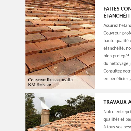
FAITES CO
ÉTANCHÉIT
Assurez l'étan
Couvreur profe
haute qualité 
étanchéité, nou
bien protégé! 
du nettoyage j
Consultez notr
en bénéficier 
TRAVAUX A
Notre entrepri
qualifiés et p
à tous vos bes