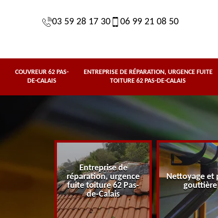
03 59 28 17 30
06 99 21 08 50
COUVREUR 62 PAS-
ENTREPRISE DE RÉPARATION, URGENCE FUITE
DE-CALAIS
TOITURE 62 PAS-DE-CALAIS
Entreprise de
62 Pas-de-
réparation, urgence
Nettoyage et 
lais
fuite toiture 62 Pas-
gouttière
de-Calais