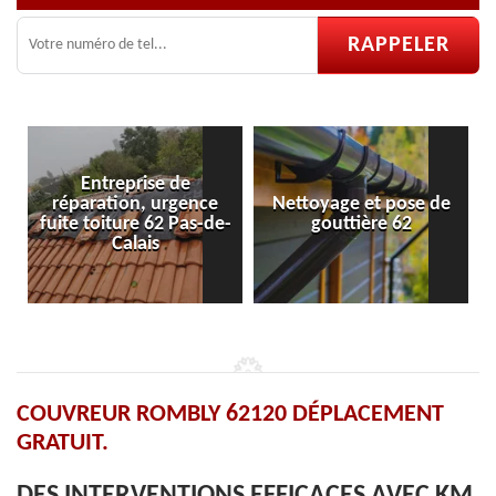
Nettoyage et pose de
Pose et réparation de
e-
gouttière 62
velux 62
COUVREUR ROMBLY 62120 DÉPLACEMENT
GRATUIT.