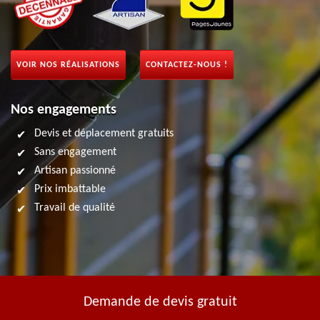
VOIR NOS RÉALISATIONS
CONTACTEZ-NOUS !
Nos engagements
Devis et déplacement gratuits
Sans engagement
Artisan passionné
Prix imbattable
Travail de qualité
Demande de devis gratuit