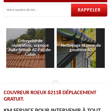
e
Nettoyage et pose de
Pose et réparation de
de-
gouttière 62
velux 62
COUVREUR ROEUX 62118 DÉPLACEMENT
GRATUIT.