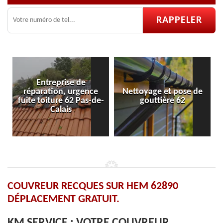
ntreprise de
ation, urgence
Nettoyage et pose de
Pose et rép
oiture 62 Pas-de-
gouttière 62
velu
Calais
COUVREUR RECQUES SUR HEM 62890
DÉPLACEMENT GRATUIT.