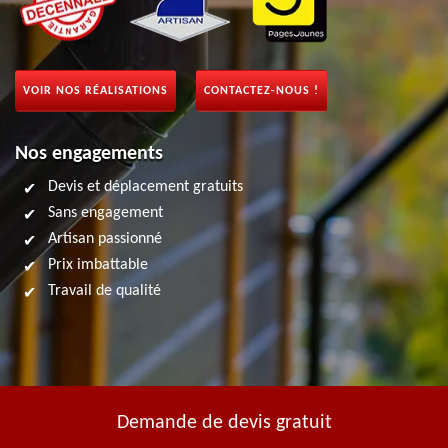
VOIR NOS RÉALISATIONS
CONTACTEZ-NOUS !
Nos engagements
Devis et déplacement gratuits
Sans engagement
Artisan passionné
Prix imbattable
Travail de qualité
Demande de devis gratuit