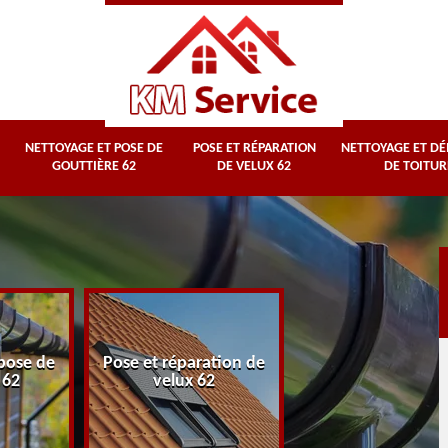
NETTOYAGE ET POSE DE
POSE ET RÉPARATION
NETTOYAGE ET D
GOUTTIÈRE 62
DE VELUX 62
DE TOITUR
Nettoyage et
pose de
Pose et réparation de
démoussage d
 62
velux 62
toiture 62