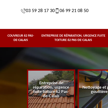
03 59 28 17 30
06 99 21 08 50
COUVREUR 62 PAS-
ENTREPRISE DE RÉPARATION, URGENCE FUITE
DE-CALAIS
TOITURE 62 PAS-DE-CALAIS
Entreprise de
62 Pas-de-
réparation, urgence
Nettoyage et 
lais
fuite toiture 62 Pas-
gouttière
de-Calais