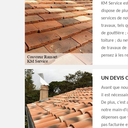
KM Service est
dispose de plu
services de no
travaux, tels q
de gouttière ;
toiture ; du n
de travaux de 
pensez à les r
UN DEVIS 
Avant que nou
il est nécessa
De plus, c’est
notre main-d’œ
dépenses que 
pas facturée e