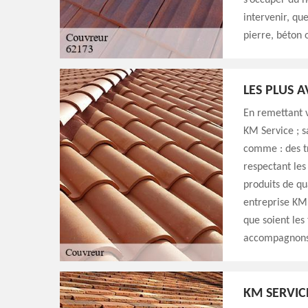
s’occuper du 
intervenir, qu
pierre, béton 
LES PLUS 
En remettant v
KM Service ; s
comme : des tr
respectant les
produits de qu
entreprise KM S
que soient les
accompagnons 
KM SERVIC