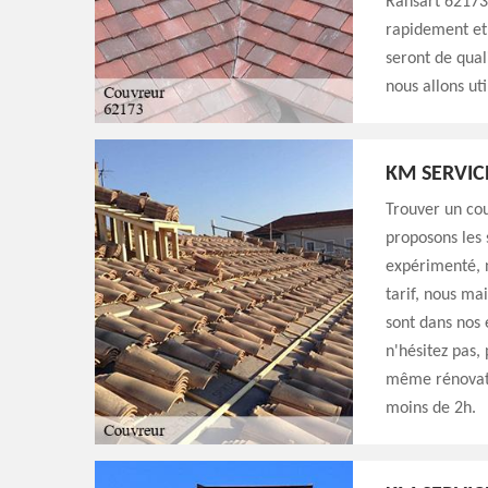
Ransart 62173,
rapidement et 
seront de qual
nous allons ut
KM SERVIC
Trouver un cou
proposons les
expérimenté, n
tarif, nous ma
sont dans nos 
n'hésitez pas,
même rénovati
moins de 2h.