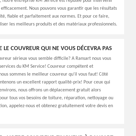
 notre entreprise KM Service est réputée pour intervenir
efficacement. Nous pouvons vous garantir que les résultats
ité, fiable et parfaitement aux normes. Et pour ce faire,
iliser les meilleurs produits et des matériaux professionnels.
E LE COUVREUR QUI NE VOUS DÉCEVRA PAS
vreur sérieux vous semble difficile? A Ransart nous vous
 services du KM Service! Couvreur compétent et
ous sommes le meilleur couvreur qu'il vous faut! Côté
intenons un excellent rapport qualité-prix! Pour ceux qui
environs, nous offrons un déplacement gratuit alors
 pour tous vos besoins de toiture, réparation, nettoyage ou
on, appelez-nous et obtenez gratuitement votre devis en