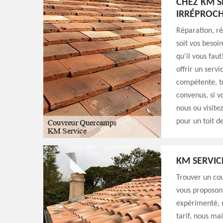
CHEZ KM S
IRRÉPROCH
Réparation, r
soit vos besoi
qu'il vous fau
offrir un servi
compétente, tr
convenus, si v
nous ou visite
pour un toit d
KM SERVIC
Trouver un co
vous proposon
expérimenté, n
tarif, nous ma