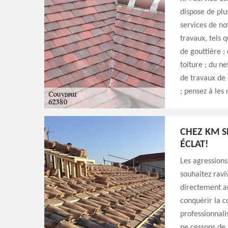
dispose de plu
services de no
travaux, tels q
de gouttière ;
toiture ; du n
de travaux de
; pensez à les
CHEZ KM S
ÉCLAT!
Les agressions
souhaitez ravi
directement a
conquérir la c
professionnali
ne cessons de 