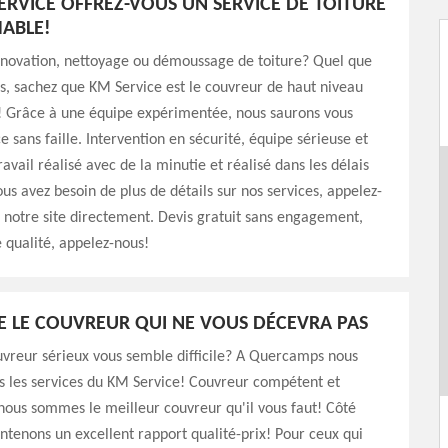
ERVICE OFFREZ-VOUS UN SERVICE DE TOITURE
ABLE!
énovation, nettoyage ou démoussage de toiture? Quel que
ns, sachez que KM Service est le couvreur de haut niveau
t! Grâce à une équipe expérimentée, nous saurons vous
ce sans faille. Intervention en sécurité, équipe sérieuse et
avail réalisé avec de la minutie et réalisé dans les délais
ous avez besoin de plus de détails sur nos services, appelez-
z notre site directement. Devis gratuit sans engagement,
e qualité, appelez-nous!
E LE COUVREUR QUI NE VOUS DÉCEVRA PAS
uvreur sérieux vous semble difficile? A Quercamps nous
s les services du KM Service! Couvreur compétent et
ous sommes le meilleur couvreur qu'il vous faut! Côté
intenons un excellent rapport qualité-prix! Pour ceux qui