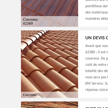
sommes une ent
pointilleux dan
des matériaux 
moindres détai
UN DEVIS
Avant que nou
62380 ; il est
couvreur. De p
coût de notre 
totalité des d
vous sera pas 
KM Service. Su
réponse claire 