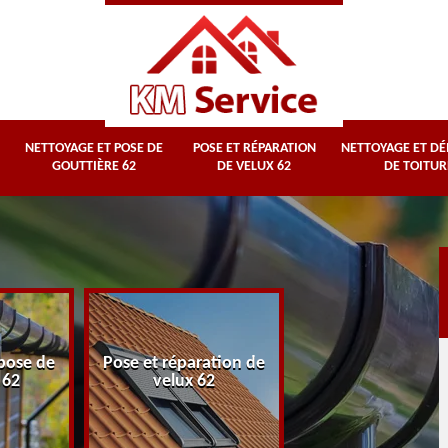
NETTOYAGE ET POSE DE
POSE ET RÉPARATION
NETTOYAGE ET D
GOUTTIÈRE 62
DE VELUX 62
DE TOITUR
Nettoyage et
pose de
Pose et réparation de
démoussage d
 62
velux 62
toiture 62