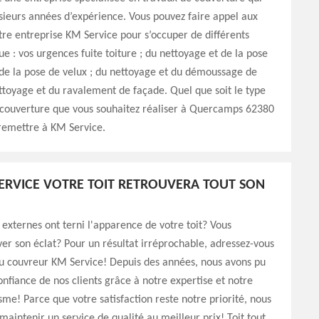
sieurs années d’expérience. Vous pouvez faire appel aux
tre entreprise KM Service pour s’occuper de différents
ue : vos urgences fuite toiture ; du nettoyage et de la pose
 de la pose de velux ; du nettoyage et du démoussage de
ettoyage et du ravalement de façade. Quel que soit le type
 couverture que vous souhaitez réaliser à Quercamps 62380
 remettre à KM Service.
ERVICE VOTRE TOIT RETROUVERA TOUT SON
 externes ont terni l'apparence de votre toit? Vous
ver son éclat? Pour un résultat irréprochable, adressez-vous
u couvreur KM Service! Depuis des années, nous avons pu
onfiance de nos clients grâce à notre expertise et notre
sme! Parce que votre satisfaction reste notre priorité, nous
maintenir un service de qualité au meilleur prix! Toit tout