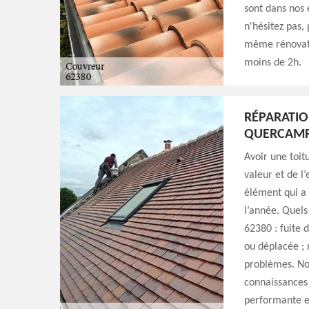
sont dans nos 
n'hésitez pas,
même rénovati
moins de 2h.
RÉPARATIO
QUERCAM
Avoir une toit
valeur et de l
élément qui a 
l’année. Quels
62380 : fuite d
ou déplacée ; 
problèmes. No
connaissances 
performante et