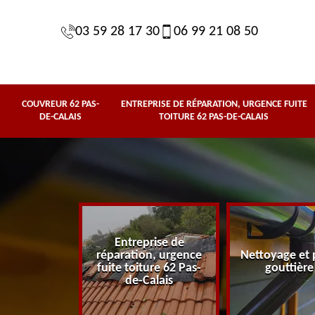
03 59 28 17 30
06 99 21 08 50
COUVREUR 62 PAS-
ENTREPRISE DE RÉPARATION, URGENCE FUITE
DE-CALAIS
TOITURE 62 PAS-DE-CALAIS
Entreprise de
62 Pas-de-
réparation, urgence
Nettoyage et 
lais
fuite toiture 62 Pas-
gouttière
de-Calais