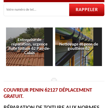
Entreprise de
réparation, urgence
Nettoyage et pose de
Pose 
uite toiture 62 Pas-de-
gouttière 62
Calais
COUVREUR PENIN 62127 DÉPLACEMENT
GRATUIT.