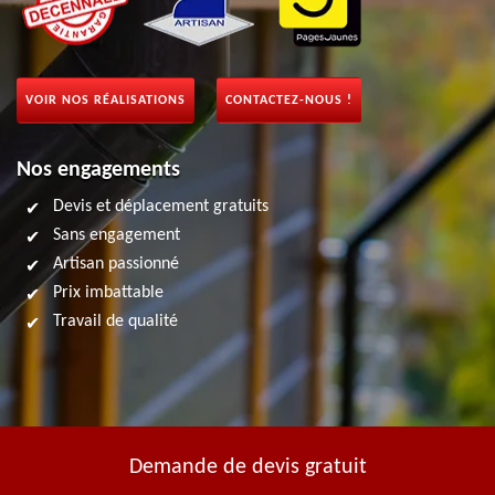
VOIR NOS RÉALISATIONS
CONTACTEZ-NOUS !
Nos engagements
Devis et déplacement gratuits
Sans engagement
Artisan passionné
Prix imbattable
Travail de qualité
Demande de devis gratuit