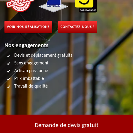
VOIR NOS RÉALISATIONS
CONTACTEZ-NOUS !
Nos engagements
Devis et déplacement gratuits
Sans engagement
Artisan passionné
Prix imbattable
Travail de qualité
Demande de devis gratuit