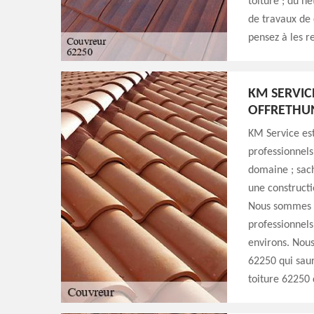
toiture ; du n
de travaux de 
pensez à les r
KM SERVIC
OFFRETHU
KM Service est
professionnels
domaine ; sach
une constructi
Nous sommes i
professionnels 
environs. Nous
62250 qui saur
toiture 62250 d