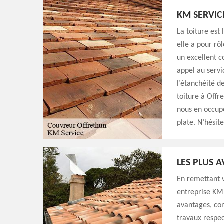
KM SERVIC
La toiture est
elle a pour rô
un excellent c
appel au servi
l’étanchéité d
toiture à Offre
nous en occupe
plate. N’hésit
LES PLUS 
En remettant v
entreprise KM 
avantages, com
travaux respec