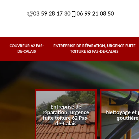
03 59 28 17 30
06 99 21 08 50
COUVREUR 62 PAS-
ENTREPRISE DE RÉPARATION, URGENCE FUITE
DE-CALAIS
TOITURE 62 PAS-DE-CALAIS
Entreprise de
62 Pas-de-
réparation, urgence
Nettoyage et 
lais
fuite toiture 62 Pas-
gouttière
de-Calais