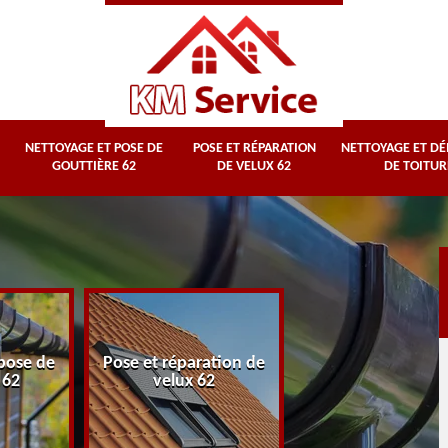
NETTOYAGE ET POSE DE
POSE ET RÉPARATION
NETTOYAGE ET D
GOUTTIÈRE 62
DE VELUX 62
DE TOITUR
Nettoyage et
pose de
Pose et réparation de
démoussage d
 62
velux 62
toiture 62