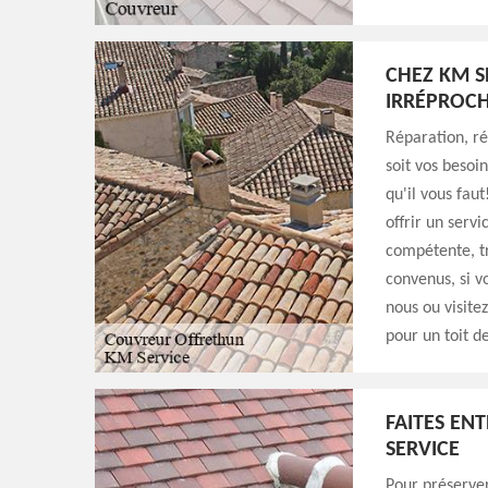
CHEZ KM S
IRRÉPROCH
Réparation, r
soit vos besoi
qu'il vous fau
offrir un servi
compétente, tr
convenus, si v
nous ou visite
pour un toit d
FAITES EN
SERVICE
Pour préserver