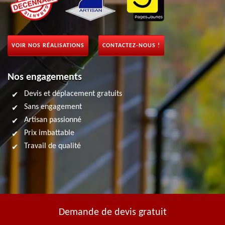
VOIR NOS RÉALISATIONS
CONTACTEZ-NOUS !
Nos engagements
Devis et déplacement gratuits
Sans engagement
Artisan passionné
Prix imbattable
Travail de qualité
Demande de devis gratuit