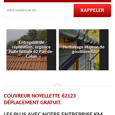
e de
 urgence
Nettoyage et pose de
Pose et réparation
62 Pas-de-
gouttière 62
velux 62
s
COUVREUR NOYELLETTE 62123
DÉPLACEMENT GRATUIT.