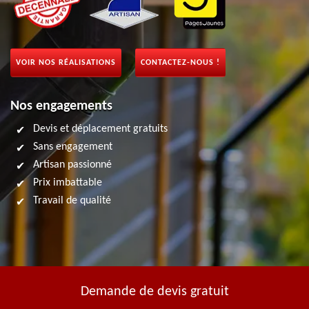
VOIR NOS RÉALISATIONS
CONTACTEZ-NOUS !
Nos engagements
Devis et déplacement gratuits
Sans engagement
Artisan passionné
Prix imbattable
Travail de qualité
Demande de devis gratuit