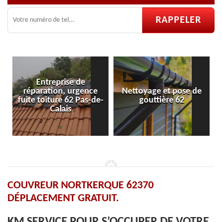
prise de
on, urgence
Nettoyage et pose de
Pose et réparat
re 62 Pas-de-
gouttière 62
velux 62
lais
COUVREUR NORTKERQUE 62370
DÉPLACEMENT GRATUIT.