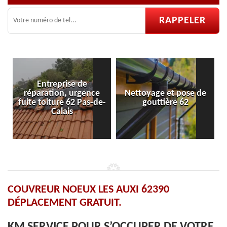
ce
Nettoyage et pose de
Pose et réparation de
de-
gouttière 62
velux 62
COUVREUR NOEUX LES AUXI 62390
DÉPLACEMENT GRATUIT.