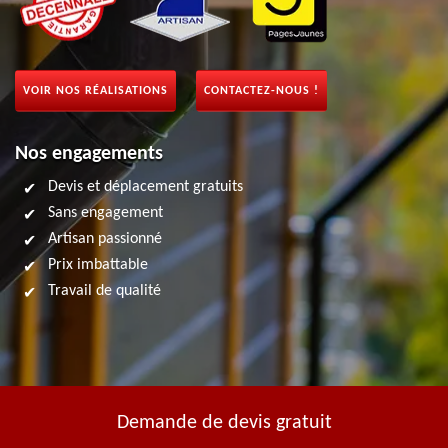
VOIR NOS RÉALISATIONS
CONTACTEZ-NOUS !
Nos engagements
Devis et déplacement gratuits
Sans engagement
Artisan passionné
Prix imbattable
Travail de qualité
Demande de devis gratuit