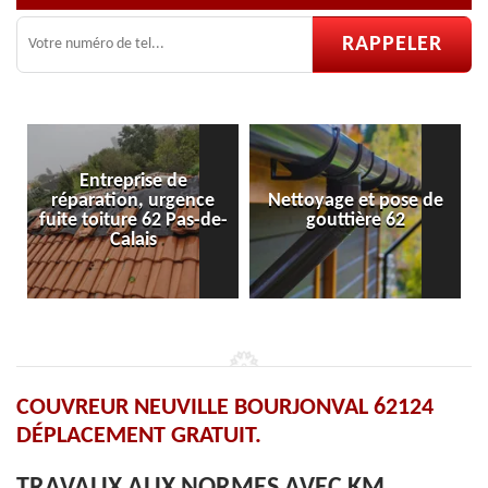
prise de
on, urgence
Nettoyage et pose de
Pose et réparat
re 62 Pas-de-
gouttière 62
velux 62
lais
COUVREUR NEUVILLE BOURJONVAL 62124
DÉPLACEMENT GRATUIT.