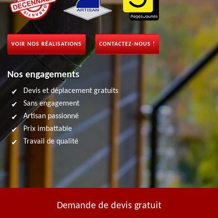
VOIR NOS RÉALISATIONS
CONTACTEZ-NOUS !
Nos engagements
Devis et déplacement gratuits
Sans engagement
Artisan passionné
Prix imbattable
Travail de qualité
Demande de devis gratuit