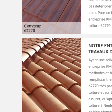
complète de vo
pas détériorer
etc.). Pour ce
entreprise KM 
toiture 62770.
NOTRE ENT
TRAVAUX D
Ayant une soli
entreprise KM 
méthodes et te
remplissant le
62770 très pas
toiture et sur
assurer, qu’ap
toiture à Neul