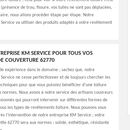
tre toiture ; cela pour voir si votre revêtement toiture n’est
 (présence de trou, fissure, vos tuiles ne sont pas déplacées,
 faire, nous allons procéder étape par étape. Notre
Service va utiliser des produits adaptés à votre revêtement
REPRISE KM SERVICE POUR TOUS VOS
E COUVERTURE 62770
de expérience dans le domaine ; sachez que, notre
Service ne cesse perfectionner et de toujours chercher les
chniques pour que vous puissiez bénéficier d’une toiture
s normes. Nous avons à notre service des artisans couvreurs
sionnés qui pourront intervenir sur différentes formes de
 tous les types de revêtements toiture. Nous pouvons vous
rès l’intervention de notre entreprise KM Service ; votre
ette 62770 sera aux normes : solide, esthétique, résistante