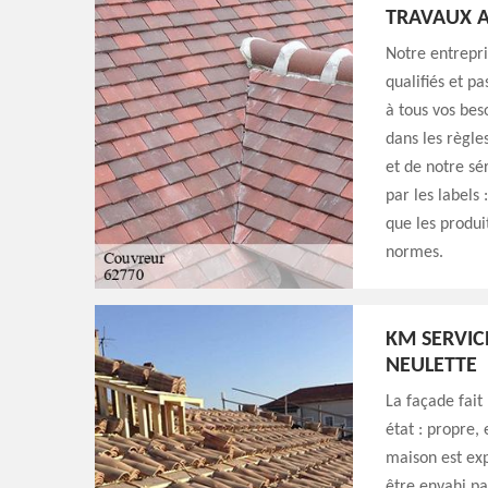
TRAVAUX A
Notre entrepri
qualifiés et p
à tous vos bes
dans les règle
et de notre sé
par les labels 
que les produi
normes.
KM SERVIC
NEULETTE
La façade fait 
état : propre,
maison est exp
être envahi par