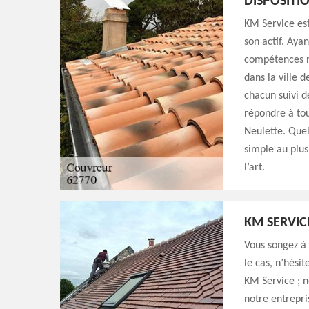
DISPOSITI
KM Service est
son actif. Ayan
compétences n
dans la ville 
chacun suivi d
répondre à tou
Neulette. Quell
simple au plus
l’art.
KM SERVIC
Vous songez à 
le cas, n’hésit
KM Service ; n
notre entrepri