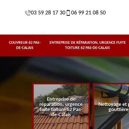
03 59 28 17 30
06 99 21 08 50
COUVREUR 62 PAS-
ENTREPRISE DE RÉPARATION, URGENCE FUITE
DE-CALAIS
TOITURE 62 PAS-DE-CALAIS
Entreprise de
62 Pas-de-
réparation, urgence
Nettoyage et 
lais
fuite toiture 62 Pas-
gouttière
de-Calais