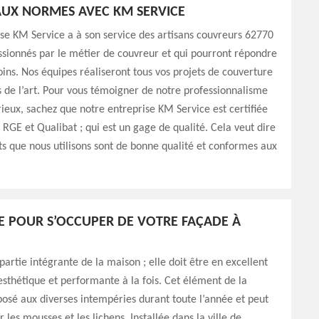
UX NORMES AVEC KM SERVICE
se KM Service a à son service des artisans couvreurs 62770
assionnés par le métier de couvreur et qui pourront répondre
oins. Nos équipes réaliseront tous vos projets de couverture
s de l’art. Pour vous témoigner de notre professionnalisme
rieux, sachez que notre entreprise KM Service est certifiée
: RGE et Qualibat ; qui est un gage de qualité. Cela veut dire
ts que nous utilisons sont de bonne qualité et conformes aux
E POUR S’OCCUPER DE VOTRE FAÇADE À
partie intégrante de la maison ; elle doit être en excellent
 esthétique et performante à la fois. Cet élément de la
osé aux diverses intempéries durant toute l’année et peut
 les mousses et les lichens. Installée dans la ville de