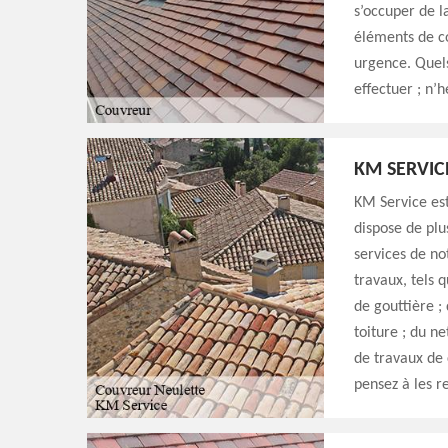
s’occuper de l
éléments de co
urgence. Quels
effectuer ; n’h
KM SERVIC
KM Service est
dispose de plu
services de no
travaux, tels q
de gouttière ;
toiture ; du n
de travaux de 
pensez à les r