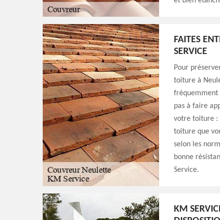
et bien étanch
FAITES EN
SERVICE
Pour préserver
toiture à Neul
fréquemment ; 
pas à faire ap
votre toiture 
toiture que vo
selon les norm
bonne résistan
Service.
KM SERVIC