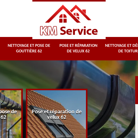
NETTOYAGE ET POSE DE
POSE ET RÉPARATION
NETTOYAGE ET D
GOUTTIÈRE 62
DE VELUX 62
DE TOITUR
Nettoyage et
pose de
Pose et réparation de
démoussage d
 62
velux 62
toiture 62