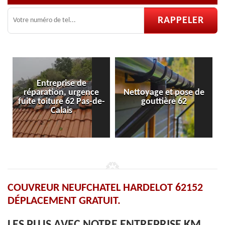
nce
Nettoyage et pose de
Pose et réparation de
s-de-
gouttière 62
velux 62
COUVREUR NEUFCHATEL HARDELOT 62152
DÉPLACEMENT GRATUIT.