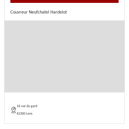
Couvreur Neufchatel Hardelot
16 rue du gard
62300 Lens