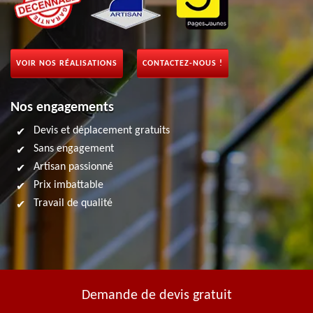
VOIR NOS RÉALISATIONS
CONTACTEZ-NOUS !
Nos engagements
Devis et déplacement gratuits
Sans engagement
Artisan passionné
Prix imbattable
Travail de qualité
Demande de devis gratuit