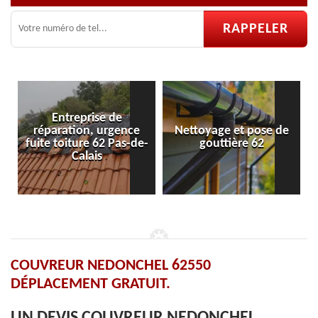
nce
Nettoyage et pose de
Pose et réparation de
s-de-
gouttière 62
velux 62
COUVREUR NEDONCHEL 62550
DÉPLACEMENT GRATUIT.