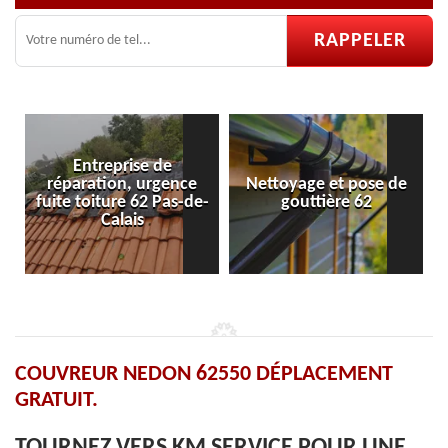
Entreprise de
réparation, urgence
Nettoyage et pose de
P
fuite toiture 62 Pas-de-
gouttière 62
Calais
COUVREUR NEDON 62550 DÉPLACEMENT
GRATUIT.