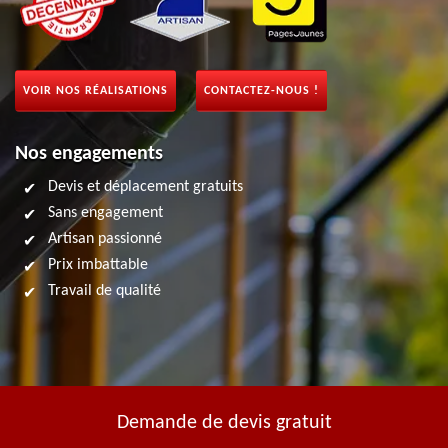
VOIR NOS RÉALISATIONS
CONTACTEZ-NOUS !
Nos engagements
Devis et déplacement gratuits
Sans engagement
Artisan passionné
Prix imbattable
Travail de qualité
Demande de devis gratuit