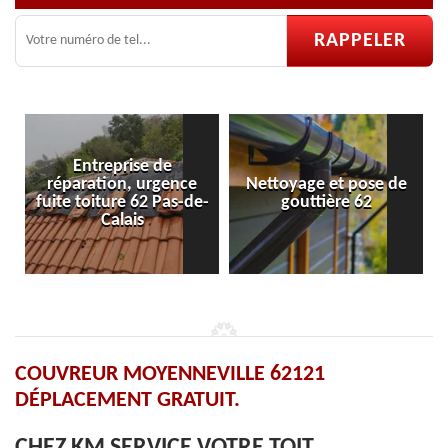
se de
 urgence
Nettoyage et pose de
Pose et réparatio
 62 Pas-de-
gouttière 62
velux 62
is
COUVREUR MOYENNEVILLE 62121
DÉPLACEMENT GRATUIT.