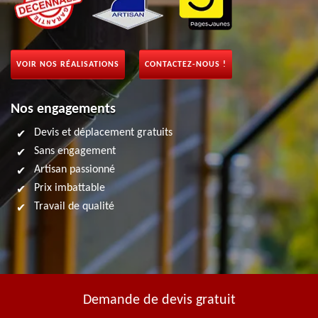
VOIR NOS RÉALISATIONS
CONTACTEZ-NOUS !
Nos engagements
Devis et déplacement gratuits
Sans engagement
Artisan passionné
Prix imbattable
Travail de qualité
Demande de devis gratuit