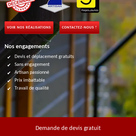
VOIR NOS RÉALISATIONS
CONTACTEZ-NOUS !
Nos engagements
Devis et déplacement gratuits
Sans engagement
Artisan passionné
Prix imbattable
Travail de qualité
Demande de devis gratuit