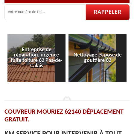
nce
Nettoyage et pose de
Pose et réparation de
s-de-
gouttière 62
velux 62
COUVREUR MOURIEZ 62140 DÉPLACEMENT
GRATUIT.