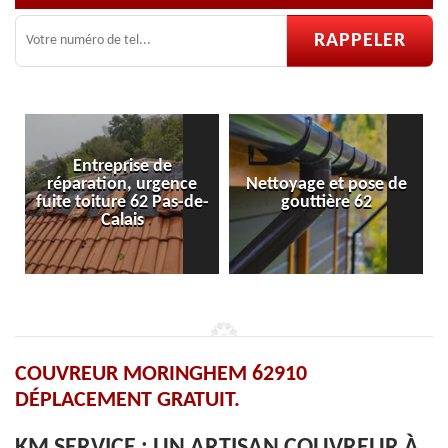
Entreprise de
éparation, urgence
Nettoyage et pose de
Pose et
te toiture 62 Pas-de-
gouttière 62
v
Calais
COUVREUR MORINGHEM 62910
DÉPLACEMENT GRATUIT.