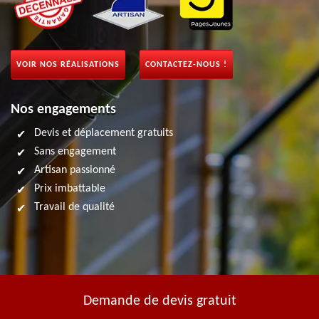
VOIR NOS RÉALISATIONS
CONTACTEZ-NOUS !
Nos engagements
Devis et déplacement gratuits
Sans engagement
Artisan passionné
Prix imbattable
Travail de qualité
Demande de devis gratuit