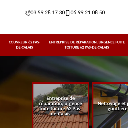
03 59 28 17 30
06 99 21 08 50
COUVREUR 62 PAS-
ENTREPRISE DE RÉPARATION, URGENCE FUITE
DE-CALAIS
TOITURE 62 PAS-DE-CALAIS
Entreprise de
62 Pas-de-
réparation, urgence
Nettoyage et 
lais
fuite toiture 62 Pas-
gouttière
de-Calais