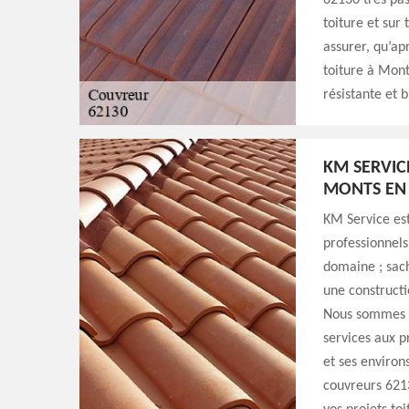
62130 très pas
toiture et sur
assurer, qu’ap
toiture à Mont
résistante et 
KM SERVIC
MONTS EN
KM Service est
professionnels
domaine ; sach
une constructi
Nous sommes i
services aux pr
et ses environ
couvreurs 6213