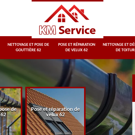
NETTOYAGE ET POSE DE
POSE ET RÉPARATION
NETTOYAGE ET D
GOUTTIÈRE 62
DE VELUX 62
DE TOITUR
Nettoyage et
pose de
Pose et réparation de
démoussage d
 62
velux 62
toiture 62