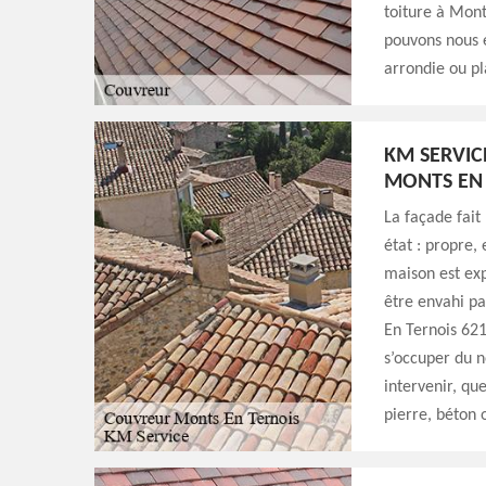
toiture à Monts
pouvons nous e
arrondie ou pl
KM SERVIC
MONTS EN
La façade fait 
état : propre,
maison est exp
être envahi par
En Ternois 621
s’occuper du 
intervenir, qu
pierre, béton 