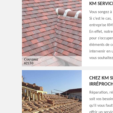
KM SERVIC
Vous songez à 
Si c’est le cas
entreprise KM 
En effet, notr
pour s’occuper
éléments de c
intervenir en 
vous souhaitez
CHEZ KM S
IRRÉPROCH
Réparation, r
soit vos besoi
qu'il vous fau
offrir un servi