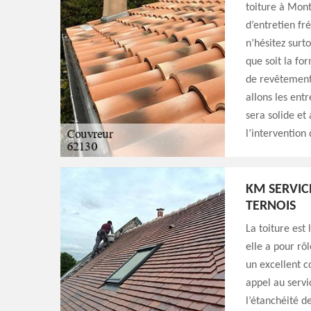
toiture à Mont
d’entretien fr
n’hésitez surt
que soit la for
de revêtement
allons les ent
sera solide et
l’intervention
KM SERVIC
TERNOIS
La toiture est
elle a pour rô
un excellent c
appel au servi
l’étanchéité d