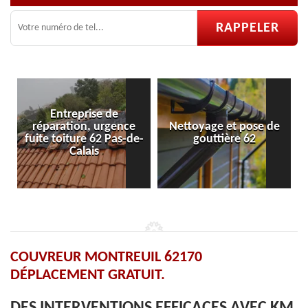
nce
Nettoyage et pose de
Pose et réparation de
s-de-
gouttière 62
velux 62
COUVREUR MONTREUIL 62170
DÉPLACEMENT GRATUIT.