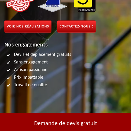
VOIR NOS RÉALISATIONS
CONTACTEZ-NOUS !
Nos engagements
Devis et déplacement gratuits
Sans engagement
Artisan passionné
Prix imbattable
Travail de qualité
Demande de devis gratuit