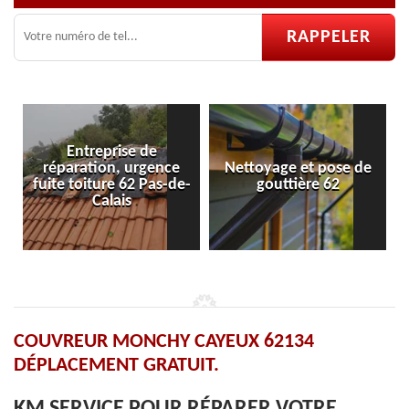
e
Nettoyage et pose de
Pose et réparation de
de-
gouttière 62
velux 62
COUVREUR MONCHY CAYEUX 62134
DÉPLACEMENT GRATUIT.