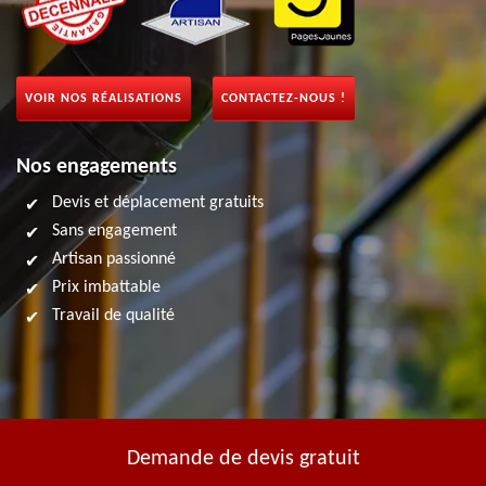
VOIR NOS RÉALISATIONS
CONTACTEZ-NOUS !
Nos engagements
Devis et déplacement gratuits
Sans engagement
Artisan passionné
Prix imbattable
Travail de qualité
Demande de devis gratuit