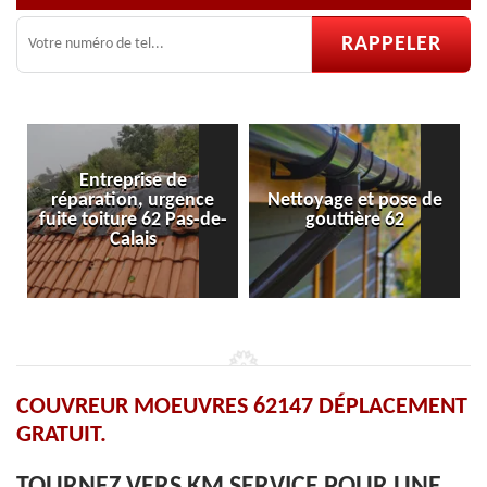
ce
Nettoyage et pose de
Pose et réparation de
-de-
gouttière 62
velux 62
COUVREUR MOEUVRES 62147 DÉPLACEMENT
GRATUIT.