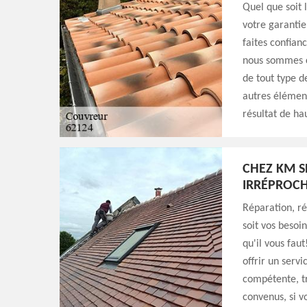
Quel que soit 
votre garantie
faites confian
nous sommes c
de tout type d
autres élément
résultat de ha
CHEZ KM S
IRRÉPROCH
Réparation, r
soit vos besoi
qu'il vous fau
offrir un servi
compétente, tr
convenus, si v