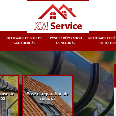
NETTOYAGE ET POSE DE
POSE ET RÉPARATION
NETTOYAGE ET D
GOUTTIÈRE 62
DE VELUX 62
DE TOITUR
Nettoyage et
pose de
Pose et réparation de
démoussage d
 62
velux 62
toiture 62