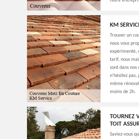
notre entrepri
KM SERVIC
Trouver un cou
nous vous pro
expérimenté, n
tarif, nous ma
sont dans nos 
n'hésitez pas,
même rénovati
moins de 2h.
TOURNEZ V
TOIT ASSU
Saviez-vous q