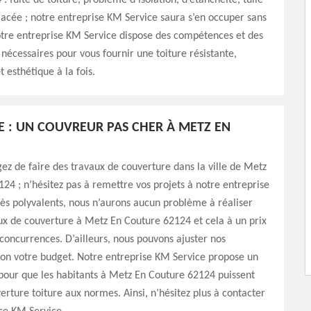
: fuite de toiture, problème d’isolation, d’étanchéité, tuile
acée ; notre entreprise KM Service saura s’en occuper sans
tre entreprise KM Service dispose des compétences et des
nécessaires pour vous fournir une toiture résistante,
 esthétique à la fois.
E : UN COUVREUR PAS CHER À METZ EN
gez de faire des travaux de couverture dans la ville de Metz
24 ; n’hésitez pas à remettre vos projets à notre entreprise
ès polyvalents, nous n’aurons aucun problème à réaliser
ux de couverture à Metz En Couture 62124 et cela à un prix
 concurrences. D’ailleurs, nous pouvons ajuster nos
lon votre budget. Notre entreprise KM Service propose un
 pour que les habitants à Metz En Couture 62124 puissent
erture toiture aux normes. Ainsi, n’hésitez plus à contacter