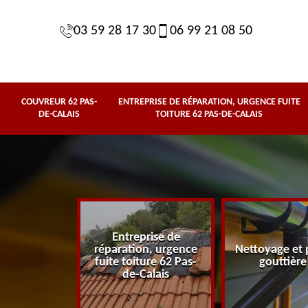
03 59 28 17 30
06 99 21 08 50
COUVREUR 62 PAS-
ENTREPRISE DE RÉPARATION, URGENCE FUITE
DE-CALAIS
TOITURE 62 PAS-DE-CALAIS
Entreprise de
62 Pas-de-
réparation, urgence
Nettoyage et 
lais
fuite toiture 62 Pas-
gouttière
de-Calais