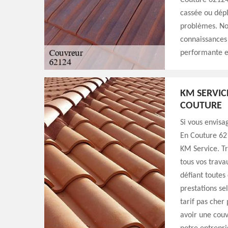
Couture 62124 
cassée ou dépl
problèmes. No
connaissances 
performante et
KM SERVIC
COUTURE
Si vous envisa
En Couture 621
KM Service. Tr
tous vos trava
défiant toutes
prestations se
tarif pas cher
avoir une couv