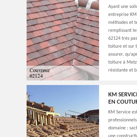
Ayant une soli
entreprise KM 
méthodes et te
remplissant le
62124 très pas
toiture et sur
assurer, qu’ap
toiture à Metz
résistante et 
KM SERVIC
EN COUTU
KM Service est
professionnels
domaine ; sach
une constructi