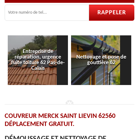
nce
Nettoyage et pose de
Pose et réparation de
s-de-
gouttière 62
velux 62
COUVREUR MERCK SAINT LIEVIN 62560
DÉPLACEMENT GRATUIT.