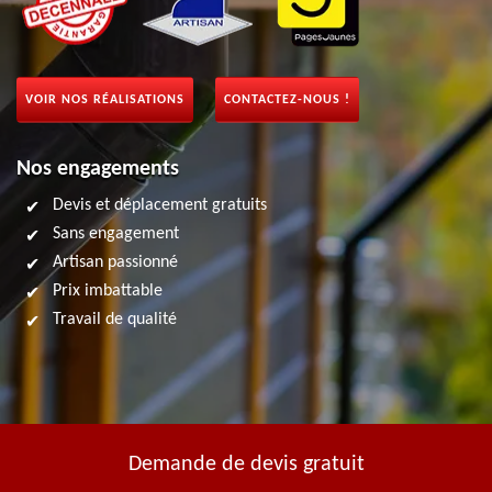
VOIR NOS RÉALISATIONS
CONTACTEZ-NOUS !
Nos engagements
Devis et déplacement gratuits
Sans engagement
Artisan passionné
Prix imbattable
Travail de qualité
Demande de devis gratuit