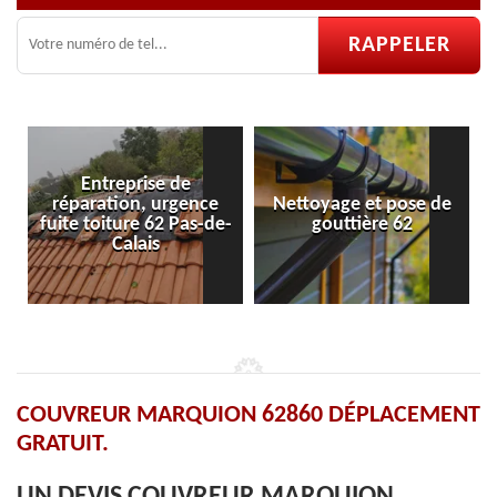
e
Nettoyage et pose de
Pose et réparation de
de-
gouttière 62
velux 62
COUVREUR MARQUION 62860 DÉPLACEMENT
GRATUIT.