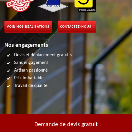
VOIR NOS RÉALISATIONS
CONTACTEZ-NOUS !
Nos engagements
Devis et déplacement gratuits
Sans engagement
Artisan passionné
Prix imbattable
Travail de qualité
Demande de devis gratuit