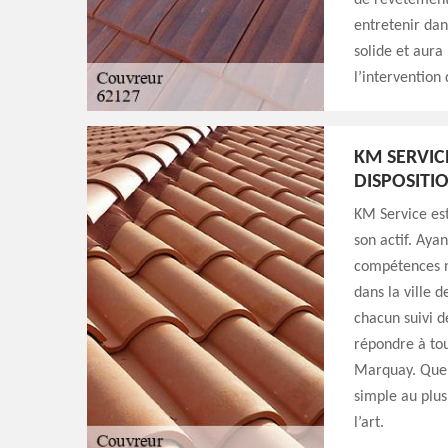
de revêtement 
entretenir dan
solide et aura
l’intervention
KM SERVIC
DISPOSITI
KM Service est
son actif. Ayan
compétences n
dans la ville 
chacun suivi d
répondre à tou
Marquay. Quell
simple au plus
l’art.