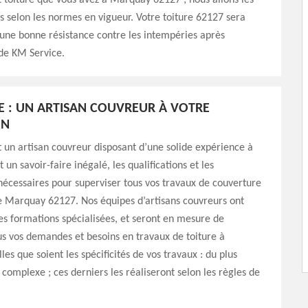
toiture que vous avez à Marquay 62127 ; nous allons les
s selon les normes en vigueur. Votre toiture 62127 sera
 une bonne résistance contre les intempéries après
 de KM Service.
E : UN ARTISAN COUVREUR À VOTRE
ON
 un artisan couvreur disposant d’une solide expérience à
t un savoir-faire inégalé, les qualifications et les
écessaires pour superviser tous vos travaux de couverture
de Marquay 62127. Nos équipes d’artisans couvreurs ont
es formations spécialisées, et seront en mesure de
s vos demandes et besoins en travaux de toiture à
es que soient les spécificités de vos travaux : du plus
 complexe ; ces derniers les réaliseront selon les règles de