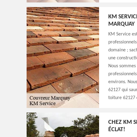
KM SERVIC
MARQUAY
KM Service est
professionnels
domaine ; sach
une constructi
Nous sommes i
professionnels 
environs. Nous
62127 qui saur
toiture 62127 d
CHEZ KM S
ÉCLAT!