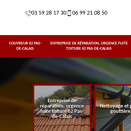
03 59 28 17 30
06 99 21 08 50
COUVREUR 62 PAS-
ENTREPRISE DE RÉPARATION, URGENCE FUITE
DE-CALAIS
TOITURE 62 PAS-DE-CALAIS
Entreprise de
62 Pas-de-
réparation, urgence
Nettoyage et 
lais
fuite toiture 62 Pas-
gouttière
de-Calais