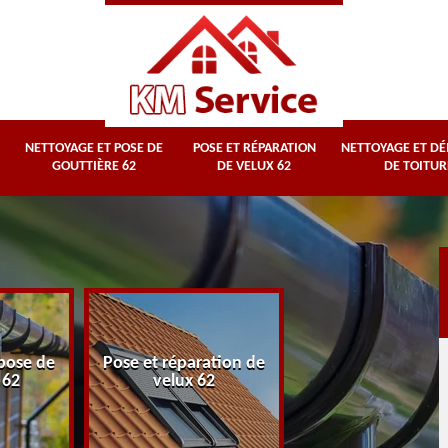
NETTOYAGE ET POSE DE
POSE ET RÉPARATION
NETTOYAGE ET D
GOUTTIÈRE 62
DE VELUX 62
DE TOITUR
Nettoyage et
pose de
Pose et réparation de
démoussage d
 62
velux 62
toiture 62