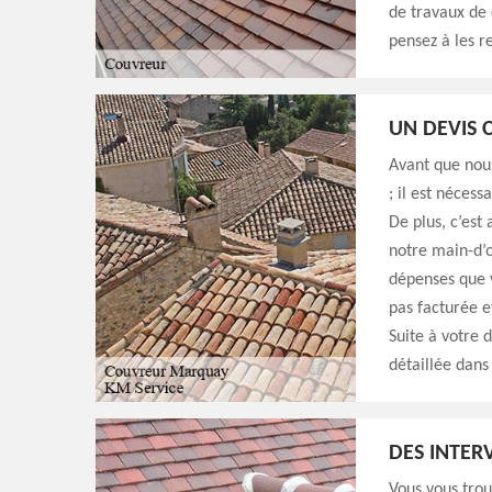
de travaux de 
pensez à les r
UN DEVIS
Avant que nou
; il est néces
De plus, c’est
notre main-d’œ
dépenses que 
pas facturée e
Suite à votre 
détaillée dans 
DES INTER
Vous vous trou