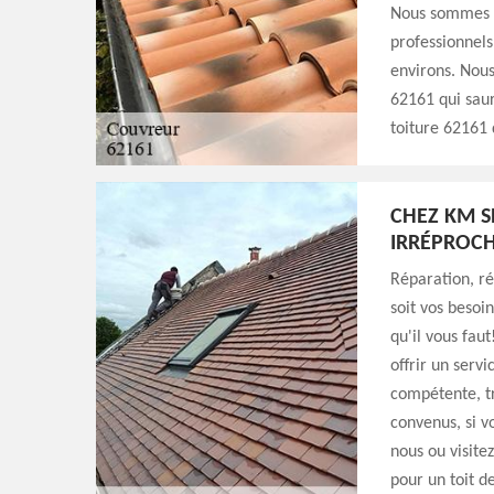
Nous sommes i
professionnels 
environs. Nous
62161 qui saur
toiture 62161 d
CHEZ KM S
IRRÉPROCH
Réparation, r
soit vos besoi
qu'il vous fau
offrir un servi
compétente, tr
convenus, si v
nous ou visite
pour un toit d