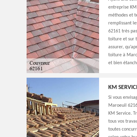
entreprise KM 
méthodes et te
remplissant le
62161 très pas
toiture et sur
assurer, qu’ap
toiture à Maro
et bien étanch
KM SERVIC
Si vous envisa
Maroeuil 62161
KM Service. Tr
tous vos trava
toutes concurr