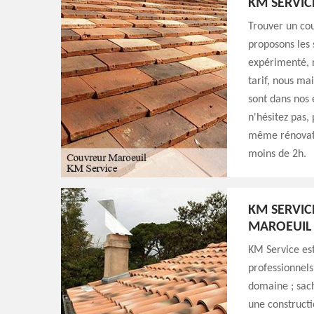
KM SERVIC
Trouver un cou
proposons les
expérimenté, n
tarif, nous ma
sont dans nos 
n'hésitez pas,
même rénovati
moins de 2h.
KM SERVIC
MAROEUIL
KM Service est
professionnels
domaine ; sach
une constructi