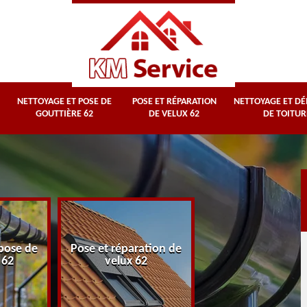
NETTOYAGE ET POSE DE
POSE ET RÉPARATION
NETTOYAGE ET D
GOUTTIÈRE 62
DE VELUX 62
DE TOITUR
Nettoyage et
pose de
Pose et réparation de
démoussage d
 62
velux 62
toiture 62