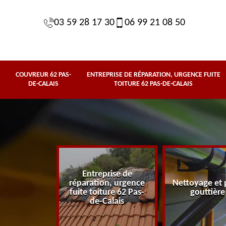
03 59 28 17 30
06 99 21 08 50
COUVREUR 62 PAS-
ENTREPRISE DE RÉPARATION, URGENCE FUITE
DE-CALAIS
TOITURE 62 PAS-DE-CALAIS
Entreprise de
62 Pas-de-
réparation, urgence
Nettoyage et 
lais
fuite toiture 62 Pas-
gouttière
de-Calais