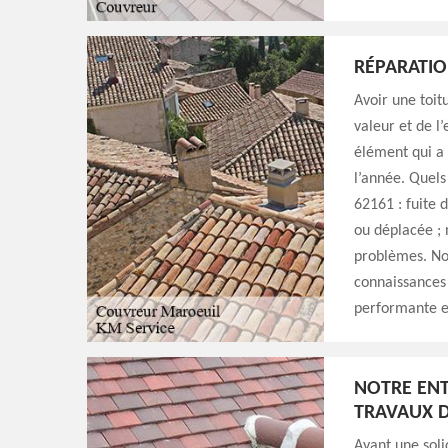
RÉPARATIO
Avoir une toit
valeur et de l
élément qui a 
l’année. Quels
62161 : fuite d
ou déplacée ; 
problèmes. No
connaissances 
performante et
NOTRE ENT
TRAVAUX D
Ayant une soli