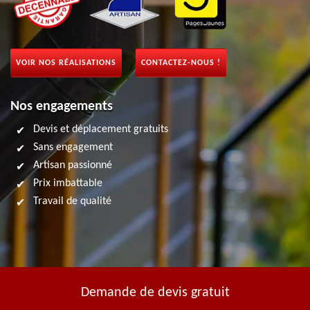
VOIR NOS RÉALISATIONS
CONTACTEZ-NOUS !
Nos engagements
Devis et déplacement gratuits
Sans engagement
Artisan passionné
Prix imbattable
Travail de qualité
Demande de devis gratuit