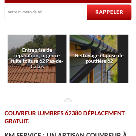
Entreprise de
réparation, urgence
Nettoyage et pose de
Po
fuite toiture 62 Pas-de-
gouttière 62
Calais
COUVREUR LUMBRES 62380 DÉPLACEMENT
GRATUIT.