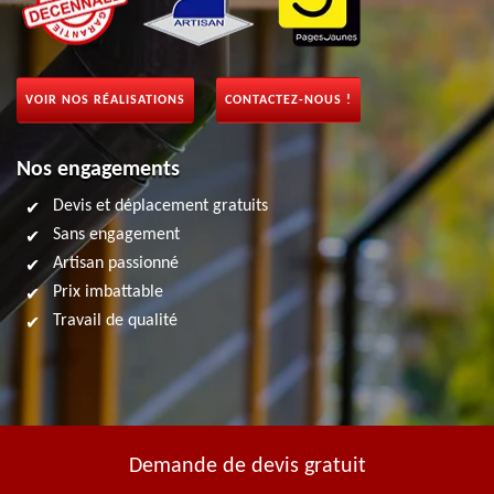
VOIR NOS RÉALISATIONS
CONTACTEZ-NOUS !
Nos engagements
Devis et déplacement gratuits
Sans engagement
Artisan passionné
Prix imbattable
Travail de qualité
Demande de devis gratuit