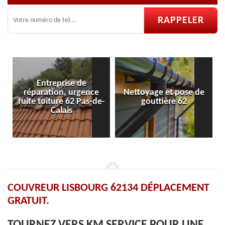
nce
Nettoyage et pose de
Pose et réparation de
s-de-
gouttière 62
velux 62
COUVREUR LISBOURG 62134 DÉPLACEMENT
GRATUIT.