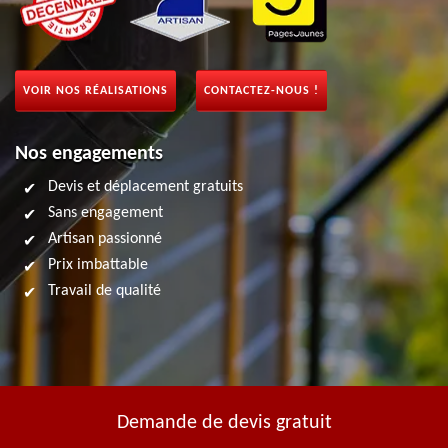
VOIR NOS RÉALISATIONS
CONTACTEZ-NOUS !
Nos engagements
Devis et déplacement gratuits
Sans engagement
Artisan passionné
Prix imbattable
Travail de qualité
Demande de devis gratuit