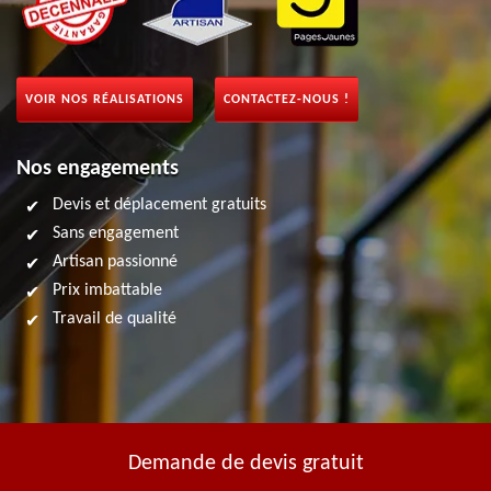
VOIR NOS RÉALISATIONS
CONTACTEZ-NOUS !
Nos engagements
Devis et déplacement gratuits
Sans engagement
Artisan passionné
Prix imbattable
Travail de qualité
Demande de devis gratuit