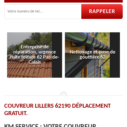
ntreprise de
ation, urgence
Nettoyage et pose de
Pose et rép
oiture 62 Pas-de-
gouttière 62
velu
Calais
COUVREUR LILLERS 62190 DÉPLACEMENT
GRATUIT.