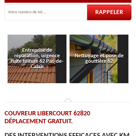
ce
Nettoyage et pose de
Pose et réparation de
-de-
gouttière 62
velux 62
COUVREUR LIBERCOURT 62820
DÉPLACEMENT GRATUIT.