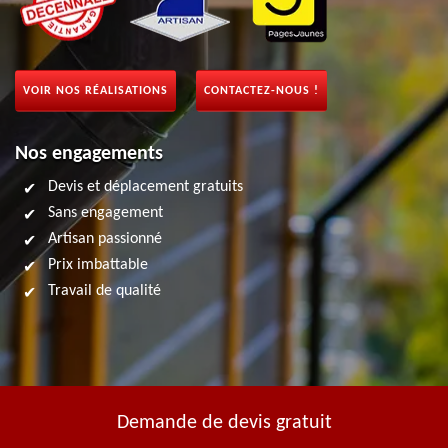
VOIR NOS RÉALISATIONS
CONTACTEZ-NOUS !
Nos engagements
Devis et déplacement gratuits
Sans engagement
Artisan passionné
Prix imbattable
Travail de qualité
Demande de devis gratuit