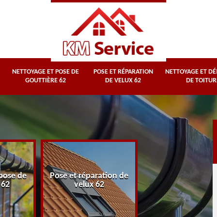
NETTOYAGE ET POSE DE
POSE ET RÉPARATION
NETTOYAGE ET D
GOUTTIÈRE 62
DE VELUX 62
DE TOITUR
Nettoyage et
pose de
Pose et réparation de
démoussage d
 62
velux 62
toiture 62