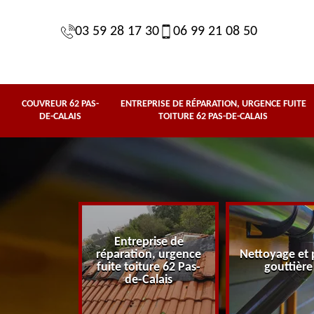
03 59 28 17 30
06 99 21 08 50
COUVREUR 62 PAS-
ENTREPRISE DE RÉPARATION, URGENCE FUITE
DE-CALAIS
TOITURE 62 PAS-DE-CALAIS
Entreprise de
62 Pas-de-
réparation, urgence
Nettoyage et 
lais
fuite toiture 62 Pas-
gouttière
de-Calais