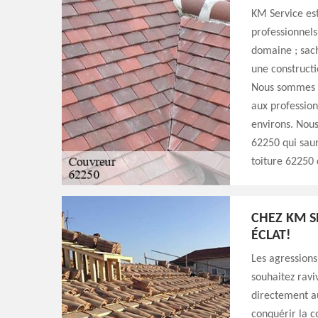
KM Service est
professionnels
domaine ; sach
une constructi
Nous sommes i
aux professionn
environs. Nous
62250 qui saur
toiture 62250 d
CHEZ KM S
ÉCLAT!
Les agressions
souhaitez ravi
directement a
conquérir la c