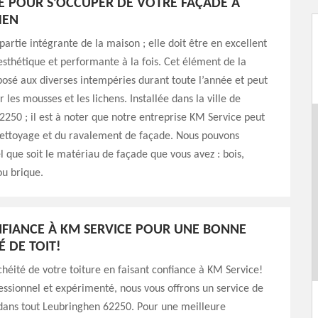
E POUR S’OCCUPER DE VOTRE FAÇADE À
HEN
partie intégrante de la maison ; elle doit être en excellent
 esthétique et performante à la fois. Cet élément de la
osé aux diverses intempéries durant toute l’année et peut
 les mousses et les lichens. Installée dans la ville de
250 ; il est à noter que notre entreprise KM Service peut
nettoyage et du ravalement de façade. Nous pouvons
el que soit le matériau de façade que vous avez : bois,
ou brique.
NFIANCE À KM SERVICE POUR UNE BONNE
É DE TOIT!
chéité de votre toiture en faisant confiance à KM Service!
ssionnel et expérimenté, nous vous offrons un service de
 dans tout Leubringhen 62250. Pour une meilleure