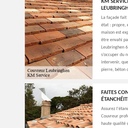
KM SERVIC
LEUBRING
La façade fait 
état : propre,
maison est exp
être envahi par
Leubringhen 62
s’occuper du 
intervenir, qu
pierre, béton 
FAITES CO
ÉTANCHÉIT
Assurez l'étan
Couvreur profe
haute qualité