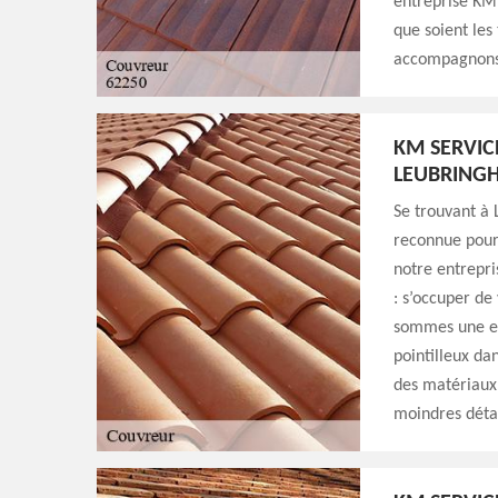
entreprise KM S
que soient les
accompagnons 
KM SERVIC
LEUBRING
Se trouvant à 
reconnue pour 
notre entrepri
: s’occuper de
sommes une ent
pointilleux dan
des matériaux 
moindres détai