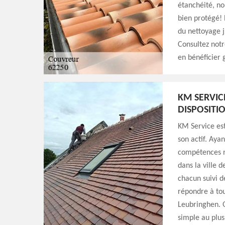
étanchéité, nou
bien protégé! 
du nettoyage j
Consultez notr
en bénéficier 
KM SERVIC
DISPOSITI
KM Service est
son actif. Ayan
compétences n
dans la ville 
chacun suivi d
répondre à tou
Leubringhen. Q
simple au plus