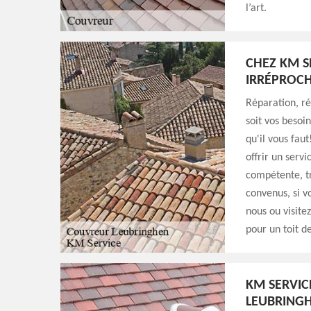
l’art.
CHEZ KM S
IRRÉPROCH
Réparation, r
soit vos besoi
qu'il vous fau
offrir un servi
compétente, tr
convenus, si v
nous ou visite
pour un toit d
KM SERVIC
LEUBRING