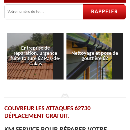
ce
Nettoyage et pose de
Pose et réparation de
de-
gouttière 62
velux 62
COUVREUR LES ATTAQUES 62730
DÉPLACEMENT GRATUIT.