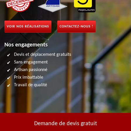
VOIR NOS RÉALISATIONS
CONTACTEZ-NOUS !
Nos engagements
Devis et déplacement gratuits
Sans engagement
Artisan passionné
Prix imbattable
Travail de qualité
Demande de devis gratuit