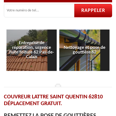
ise de
, urgence
Nettoyage et pose de
Pose et réparati
 62 Pas-de-
gouttière 62
velux 62
is
COUVREUR LATTRE SAINT QUENTIN 62810
DÉPLACEMENT GRATUIT.