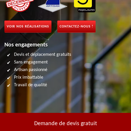
VOIR NOS RÉALISATIONS
CONTACTEZ-NOUS !
Nos engagements
Devis et déplacement gratuits
Sans engagement
Artisan passionné
Prix imbattable
Travail de qualité
Demande de devis gratuit