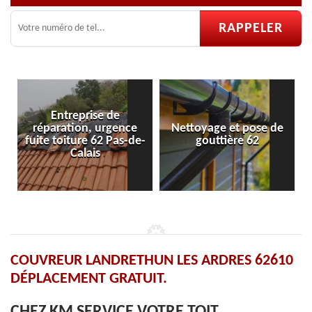
nce
Nettoyage et pose de
Pose et réparation de
s-de-
gouttière 62
velux 62
COUVREUR LANDRETHUN LES ARDRES 62610
DÉPLACEMENT GRATUIT.