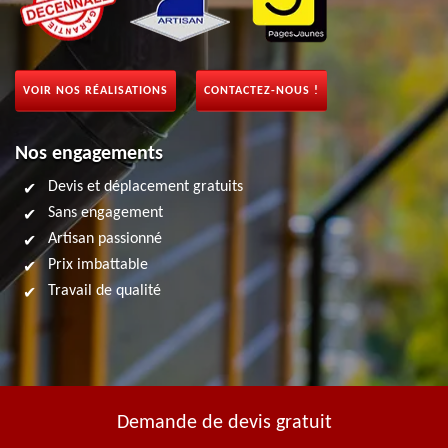
VOIR NOS RÉALISATIONS
CONTACTEZ-NOUS !
Nos engagements
Devis et déplacement gratuits
Sans engagement
Artisan passionné
Prix imbattable
Travail de qualité
Demande de devis gratuit