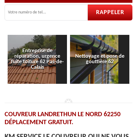
e de
 urgence
Nettoyage et pose de
Pose et réparation
62 Pas-de-
gouttière 62
velux 62
s
COUVREUR LANDRETHUN LE NORD 62250
DÉPLACEMENT GRATUIT.