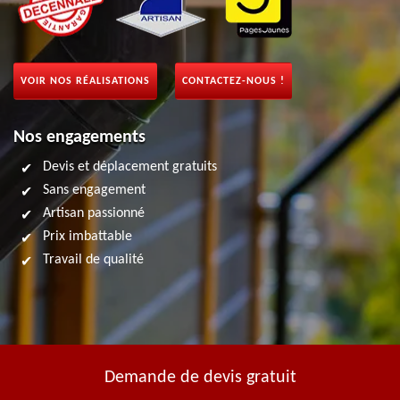
VOIR NOS RÉALISATIONS
CONTACTEZ-NOUS !
Nos engagements
Devis et déplacement gratuits
Sans engagement
Artisan passionné
Prix imbattable
Travail de qualité
Demande de devis gratuit