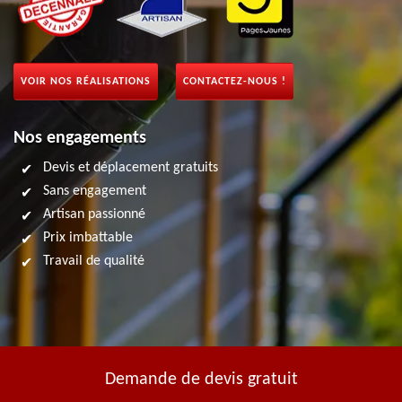
VOIR NOS RÉALISATIONS
CONTACTEZ-NOUS !
Nos engagements
Devis et déplacement gratuits
Sans engagement
Artisan passionné
Prix imbattable
Travail de qualité
Demande de devis gratuit