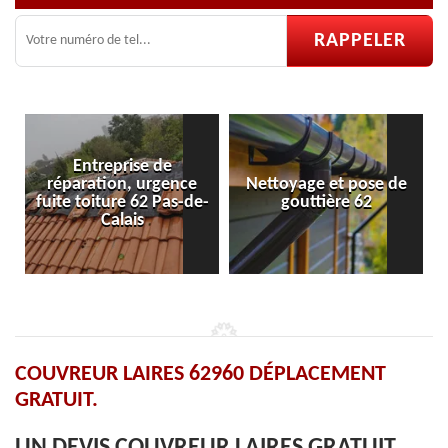
eprise de
on, urgence
Nettoyage et pose de
Pose et répara
ure 62 Pas-de-
gouttière 62
velux 6
alais
COUVREUR LAIRES 62960 DÉPLACEMENT
GRATUIT.