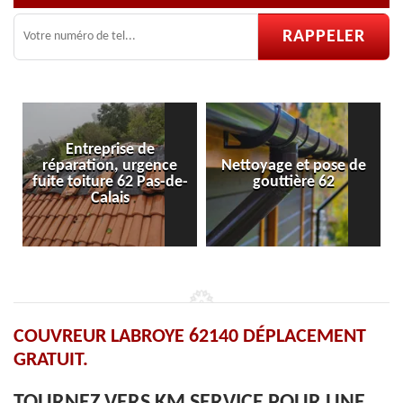
rise de
n, urgence
Nettoyage et pose de
Pose et réparat
e 62 Pas-de-
gouttière 62
velux 62
ais
COUVREUR LABROYE 62140 DÉPLACEMENT
GRATUIT.