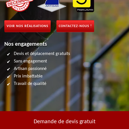
VOIR NOS RÉALISATIONS
CONTACTEZ-NOUS !
Nos engagements
Devis et déplacement gratuits
Sans engagement
Artisan passionné
Prix imbattable
Travail de qualité
Demande de devis gratuit