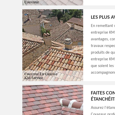
LES PLUS 
En remettant 
entreprise KM 
avantages, com
travaux respec
produits de qu
entreprise KM S
que soient les
accompagnons 
FAITES CO
ÉTANCHÉIT
Assurez l'étan
Couvreur profe