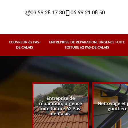
03 59 28 17 30
06 99 21 08 50
COUVREUR 62 PAS-
ENTREPRISE DE RÉPARATION, URGENCE FUITE
DE-CALAIS
TOITURE 62 PAS-DE-CALAIS
Entreprise de
62 Pas-de-
réparation, urgence
Nettoyage et 
lais
fuite toiture 62 Pas-
gouttière
de-Calais