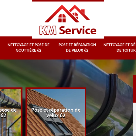
NETTOYAGE ET POSE DE
POSE ET RÉPARATION
NETTOYAGE ET D
GOUTTIÈRE 62
DE VELUX 62
DE TOITUR
Nettoyage et
pose de
Pose et réparation de
démoussage d
 62
velux 62
toiture 62