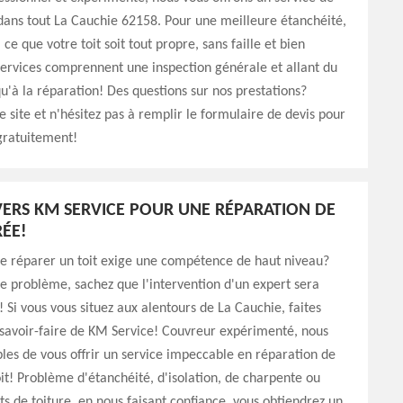
dans tout La Cauchie 62158. Pour une meilleure étanchéité,
 ce que votre toit soit tout propre, sans faille et bien
ervices comprennent une inspection générale et allant du
u'à la réparation! Des questions sur nos prestations?
e site et n'hésitez pas à remplir le formulaire de devis pour
gratuitement!
ERS KM SERVICE POUR UNE RÉPARATION DE
RÉE!
ue réparer un toit exige une compétence de haut niveau?
le problème, sachez que l'intervention d'un expert sera
! Si vous vous situez aux alentours de La Cauchie, faites
 savoir-faire de KM Service! Couvreur expérimenté, nous
es de vous offrir un service impeccable en réparation de
oit! Problème d'étanchéité, d'isolation, de charpente ou
s de toiture, en nous faisant confiance, vous obtiendrez un