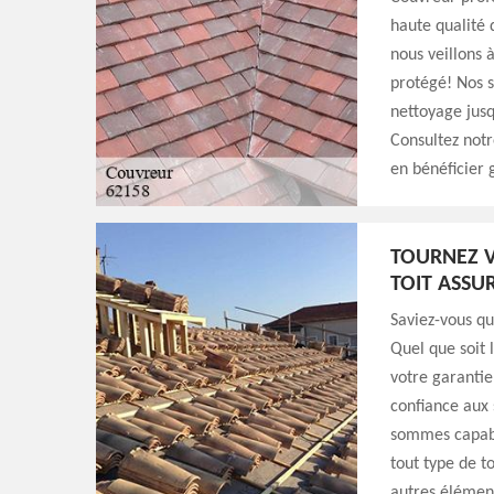
haute qualité 
nous veillons à
protégé! Nos s
nettoyage jusq
Consultez notr
en bénéficier 
TOURNEZ V
TOIT ASSU
Saviez-vous q
Quel que soit 
votre garantie
confiance aux
sommes capabl
tout type de t
autres élément