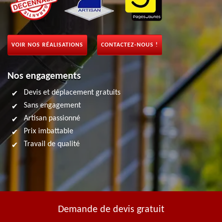
VOIR NOS RÉALISATIONS
CONTACTEZ-NOUS !
Nos engagements
Devis et déplacement gratuits
Sans engagement
Artisan passionné
Prix imbattable
Travail de qualité
Demande de devis gratuit