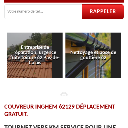
rise de
n, urgence
Nettoyage et pose de
Pose et réparat
e 62 Pas-de-
gouttière 62
velux 62
ais
COUVREUR INGHEM 62129 DÉPLACEMENT
GRATUIT.