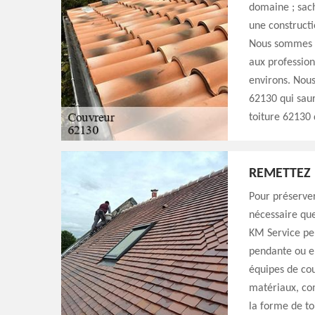
domaine ; sach
une constructi
Nous sommes i
aux professionn
environs. Nous
62130 qui saur
toiture 62130 d
REMETTEZ 
Pour préserver
nécessaire que
KM Service peu
pendante ou e
équipes de cou
matériaux, com
la forme de to