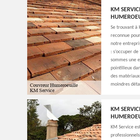
KM SERVIC
HUMEROEU
Se trouvant à 
reconnue pour 
notre entrepri
: s’occuper de
sommes une ent
pointilleux dan
des matériaux 
moindres détai
KM SERVIC
HUMEROEU
KM Service est
professionnels