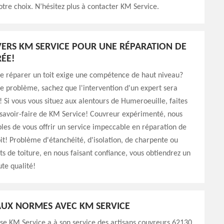
otre choix. N’hésitez plus à contacter KM Service.
ERS KM SERVICE POUR UNE RÉPARATION DE
RÉE!
ue réparer un toit exige une compétence de haut niveau?
le problème, sachez que l'intervention d'un expert sera
! Si vous vous situez aux alentours de Humeroeuille, faites
 savoir-faire de KM Service! Couvreur expérimenté, nous
es de vous offrir un service impeccable en réparation de
oit! Problème d'étanchéité, d'isolation, de charpente ou
s de toiture, en nous faisant confiance, vous obtiendrez un
ute qualité!
UX NORMES AVEC KM SERVICE
se KM Service a à son service des artisans couvreurs 62130