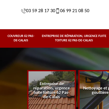
03 59 28 17 30
06 99 21 08 50
COUVREUR 62 PAS-
ENTREPRISE DE RÉPARATION, URGENCE FUITE
DE-CALAIS
TOITURE 62 PAS-DE-CALAIS
Entreprise de
62 Pas-de-
réparation, urgence
Nettoyage et 
lais
fuite toiture 62 Pas-
gouttière
de-Calais