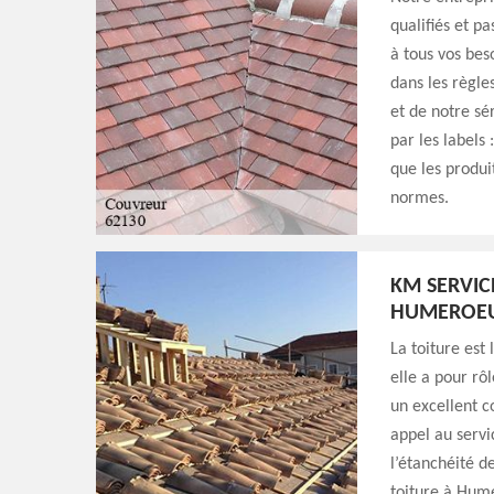
qualifiés et p
à tous vos bes
dans les règle
et de notre sé
par les labels 
que les produi
normes.
KM SERVIC
HUMEROEU
La toiture est
elle a pour rô
un excellent c
appel au servi
l’étanchéité d
toiture à Humer