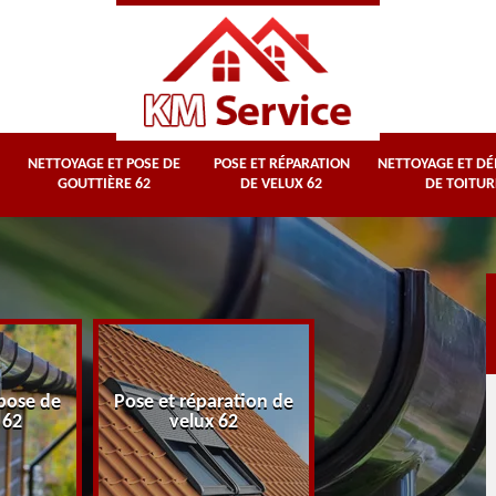
NETTOYAGE ET POSE DE
POSE ET RÉPARATION
NETTOYAGE ET D
GOUTTIÈRE 62
DE VELUX 62
DE TOITUR
Nettoyage et
pose de
Pose et réparation de
démoussage d
 62
velux 62
toiture 62