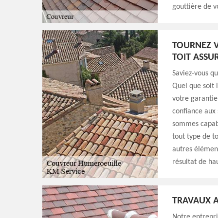
gouttière de v
TOURNEZ V
TOIT ASSU
Saviez-vous q
Quel que soit 
votre garantie
confiance aux
sommes capabl
tout type de t
autres élément
résultat de ha
TRAVAUX A
Notre entrepri