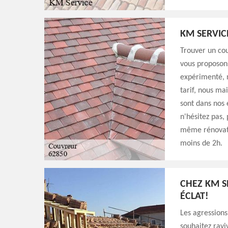
KM SERVIC
Trouver un cou
vous proposon
expérimenté, n
tarif, nous ma
sont dans nos 
n'hésitez pas,
même rénovati
moins de 2h.
CHEZ KM S
ÉCLAT!
Les agressions
souhaitez ravi