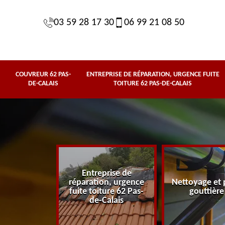
03 59 28 17 30
06 99 21 08 50
COUVREUR 62 PAS-
ENTREPRISE DE RÉPARATION, URGENCE FUITE
DE-CALAIS
TOITURE 62 PAS-DE-CALAIS
Entreprise de
62 Pas-de-
réparation, urgence
Nettoyage et 
lais
fuite toiture 62 Pas-
gouttière
de-Calais