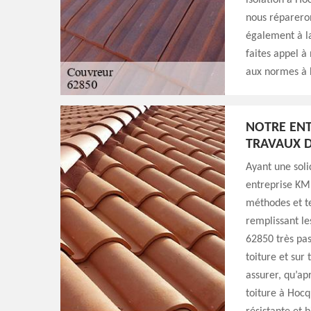
isolation à Ho
nous répareron
également à la
faites appel à
aux normes à 
NOTRE ENT
TRAVAUX D
Ayant une soli
entreprise KM 
méthodes et te
remplissant le
62850 très pas
toiture et sur
assurer, qu’ap
toiture à Hocq