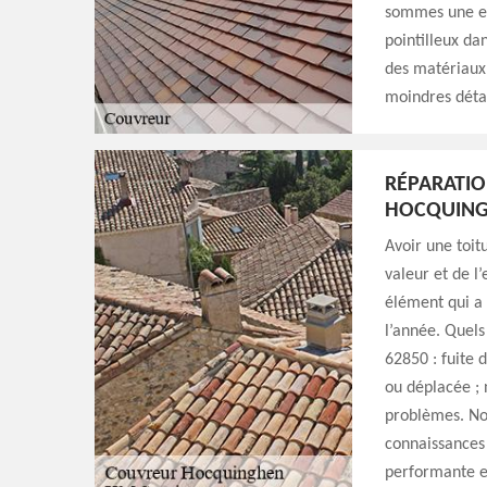
sommes une ent
pointilleux dan
des matériaux 
moindres détai
RÉPARATIO
HOCQUIN
Avoir une toit
valeur et de l
élément qui a 
l’année. Quels
62850 : fuite d
ou déplacée ; 
problèmes. No
connaissances 
performante et