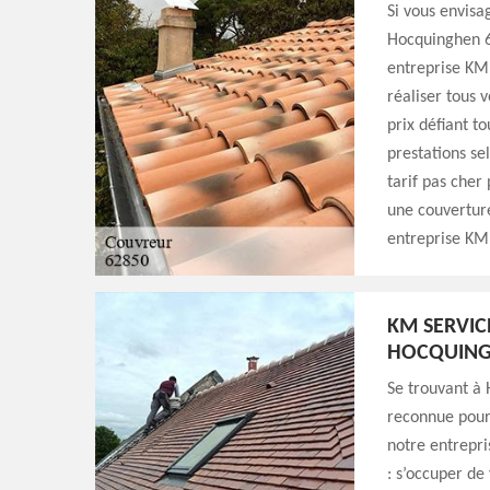
Si vous envisa
Hocquinghen 62
entreprise KM 
réaliser tous 
prix défiant t
prestations se
tarif pas cher
une couverture
entreprise KM 
KM SERVIC
HOCQUIN
Se trouvant à
reconnue pour 
notre entrepri
: s’occuper de