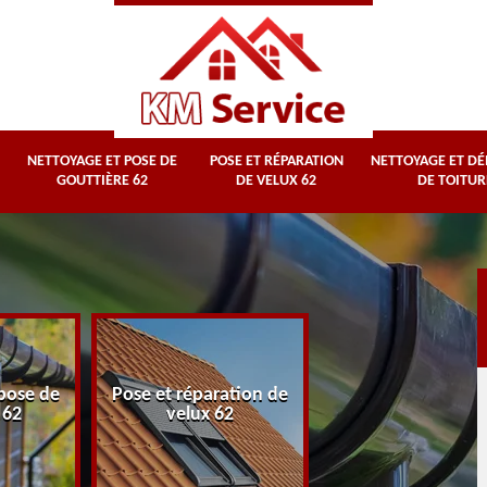
NETTOYAGE ET POSE DE
POSE ET RÉPARATION
NETTOYAGE ET D
GOUTTIÈRE 62
DE VELUX 62
DE TOITUR
Nettoyage et
pose de
Pose et réparation de
démoussage d
 62
velux 62
toiture 62