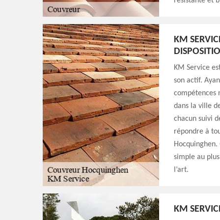
résistante et 
KM SERVIC
DISPOSITI
KM Service est
son actif. Ayan
compétences n
dans la ville 
chacun suivi d
répondre à tou
Hocquinghen. Q
simple au plus
l’art.
KM SERVIC