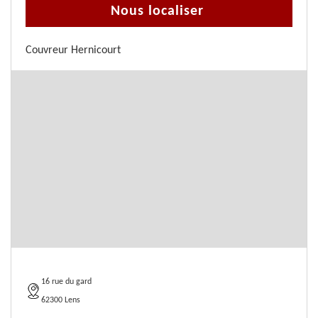
Nous localiser
Couvreur Hernicourt
16 rue du gard
62300 Lens