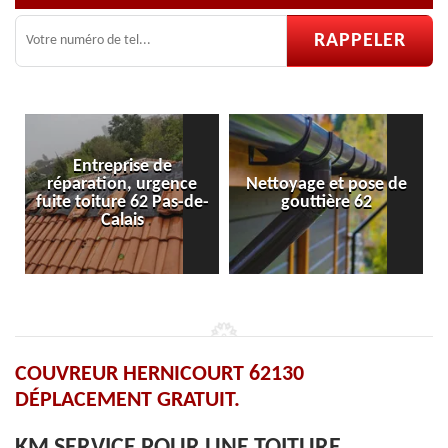
ce
Nettoyage et pose de
Pose et réparation de
-de-
gouttière 62
velux 62
COUVREUR HERNICOURT 62130
DÉPLACEMENT GRATUIT.