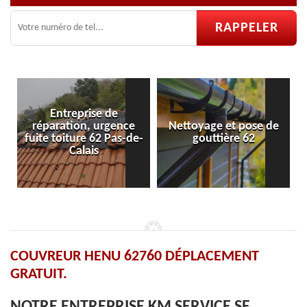
Entreprise de
réparation, urgence
Nettoyage et pose de
Pos
fuite toiture 62 Pas-de-
gouttière 62
Calais
COUVREUR HENU 62760 DÉPLACEMENT
GRATUIT.