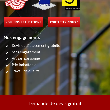
VOIR NOS RÉALISATIONS
CONTACTEZ-NOUS !
Nos engagements
Devis et déplacement gratuits
Sans engagement
Artisan passionné
Prix imbattable
Travail de qualité
Demande de devis gratuit