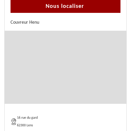
Nous localiser
Couvreur Henu
16 rue du gard
62300 Lens